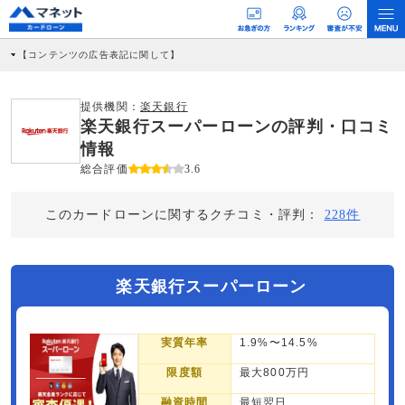
【コンテンツの広告表記に関して】
本コンテンツには、紹介している商品・商材の広告（リンク）を含む場合がありま
す。 これらの広告を経由して読者が企業ホームページを訪れ、成約が発生すると弊
社に対して企業から紹介報酬が支払われるという収益モデルです。 ただし、特定の
提供機関：
楽天銀行
商品を根拠なくPRするものではなく、当編集部の調査／ユーザーへの口コミ収集な
楽天銀行スーパーローンの評判・口コミ
どに基づき、公平性を担保した情報提供を行っています。
>提携企業一覧
情報
総合評価
3.6
このカードローンに関するクチコミ・評判：
228件
楽天銀行スーパーローン
実質年率
1.9%〜14.5%
限度額
最大800万円
融資時間
最短翌日