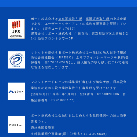
マネットカードローンの編集責任者および編集者は、日本貸金
業協会の定める貸金業務取扱主任者登録を受けています。
(登録年月日：令和8年1月9日、登録番号：K250020096、合
格証書番号：F241000177)
ポート株式会社は金融庁をはじめとする政府機関への届出済事
業者です。
適格機関投資家
有料職業紹介事業者(厚生労働省：13-ﾕ-305645)