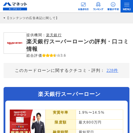
【コンテンツの広告表記に関して】
本コンテンツには、紹介している商品・商材の広告（リンク）を含む場合がありま
す。 これらの広告を経由して読者が企業ホームページを訪れ、成約が発生すると弊
社に対して企業から紹介報酬が支払われるという収益モデルです。 ただし、特定の
提供機関：
楽天銀行
商品を根拠なくPRするものではなく、当編集部の調査／ユーザーへの口コミ収集な
楽天銀行スーパーローンの評判・口コミ
どに基づき、公平性を担保した情報提供を行っています。
>提携企業一覧
情報
総合評価
3.6
このカードローンに関するクチコミ・評判：
228件
楽天銀行スーパーローン
実質年率
1.9%〜14.5%
限度額
最大800万円
融資時間
最短翌日