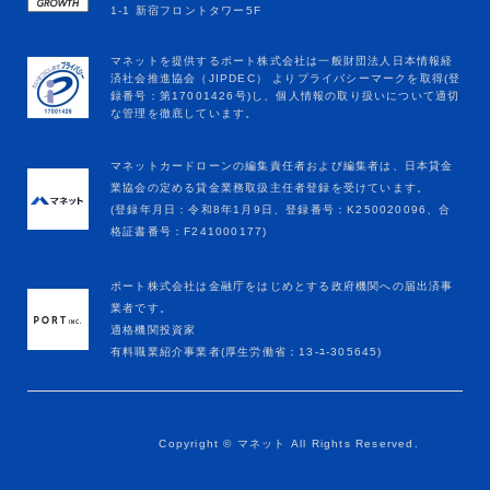
マネットカードローンの編集責任者および編集者は、日本貸金
業協会の定める貸金業務取扱主任者登録を受けています。
(登録年月日：令和8年1月9日、登録番号：K250020096、合
格証書番号：F241000177)
ポート株式会社は金融庁をはじめとする政府機関への届出済事
業者です。
適格機関投資家
有料職業紹介事業者(厚生労働省：13-ﾕ-305645)