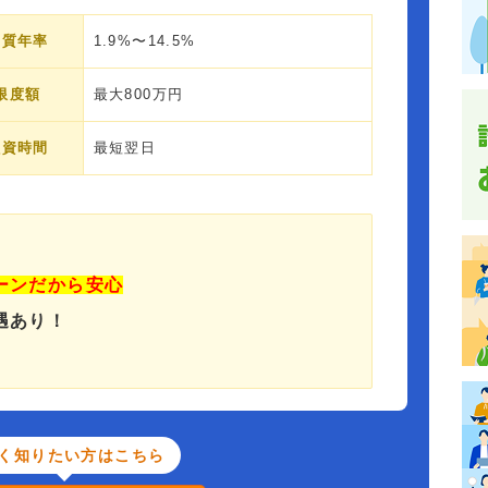
実質年率
1.9%〜14.5%
限度額
最大800万円
融資時間
最短翌日
ーンだから安心
遇あり！
く知りたい方はこちら