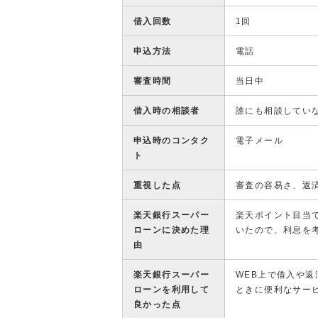
借入回数
1回
申込方法
電話
審査時間
当日中
借入時の相談者
誰にも相談してい
申込時のコンタク
電子メール
ト
重視した点
審査の容易さ、返
楽天銀行スーパー
楽天ポイント目当
ローンに決めた理
いたので、利息を
由
楽天銀行スーパー
WEB上で借入や
ローンを利用して
ときに便利なサー
良かった点