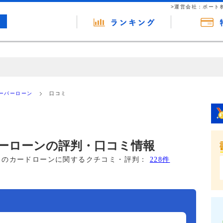
>運営会社：ポート
の広告（リンク）を含む場合があります。 これらの広告を経由して読者
るという収益モデルです。 ただし、特定の商品を根拠なくPRするもので
ーパーローン
口コミ
報提供を行っています。
ーローンの評判・口コミ情報
このカードローンに関するクチコミ・評判：
228件