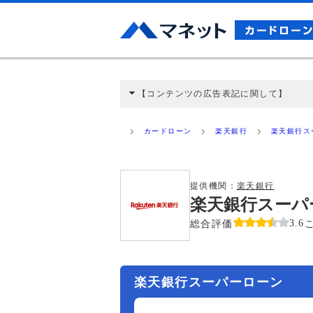
【コンテンツの広告表記に関して】
本コンテンツには、紹介している商品・商材
と弊社に対して企業から紹介報酬が支払われ
カードローン
楽天銀行
楽天銀行ス
ミ収集などに基づき、公平性を担保した情
>提携企業一覧
提供機関：
楽天銀行
楽天銀行スーパ
総合評価
3.6
楽天銀行スーパーローン