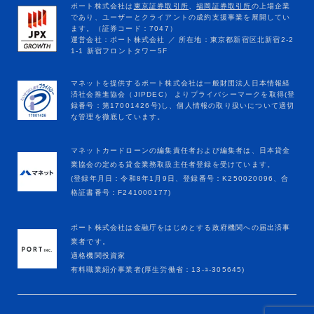
マネットカードローンの編集責任者および編集者は、日本貸金
業協会の定める貸金業務取扱主任者登録を受けています。
(登録年月日：令和8年1月9日、登録番号：K250020096、合
格証書番号：F241000177)
ポート株式会社は金融庁をはじめとする政府機関への届出済事
業者です。
適格機関投資家
有料職業紹介事業者(厚生労働省：13-ﾕ-305645)