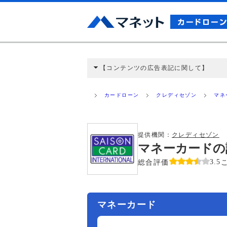
【コンテンツの広告表記に関して】
本コンテンツには、紹介している商品・商材
と弊社に対して企業から紹介報酬が支払われ
カードローン
クレディセゾン
マネ
ミ収集などに基づき、公平性を担保した情
>提携企業一覧
提供機関：
クレディセゾン
マネーカードの
総合評価
3.5
マネーカード