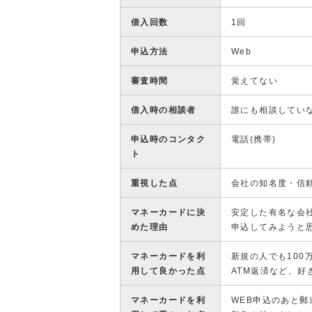
借入回数
1回
申込方法
Web
審査時間
覚えてない
借入時の相談者
誰にも相談してい
申込時のコンタク
電話(携帯)
ト
重視した点
会社の知名度・信
マネーカードに決
安定した有名な会
めた理由
申込してみようと
マネーカードを利
新規の人でも10
用して良かった点
ATM返済など、
マネーカードを利
WEB申込のあと