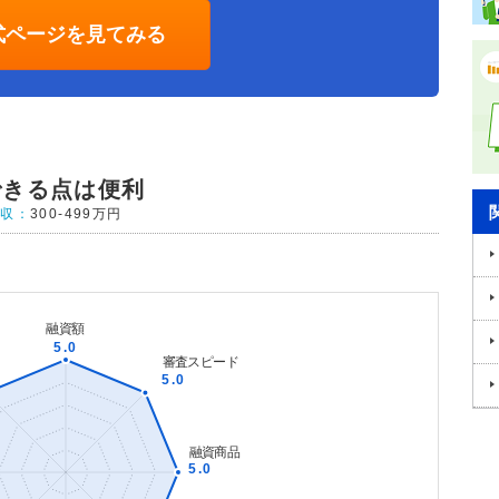
式ページを見てみる
できる点は便利
年収：
300-499万円