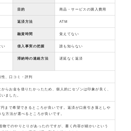
目的
商品・サービスの購入費用
返済方法
ATM
融資時間
覚えてない
ない
借入事実の把握
誰も知らない
滞納時の連絡方法
遅延なく返済
頼性、口コミ・評判
社からお金を借りたかったため、個人的にセゾンは印象が良く、
思いました。
0万円まで希望できるところが良いです。返済が口座引き落としや
好きな方法が選べるところが良いです。
郵送物でのやりとりがあったのですが、書く内容が細かいという