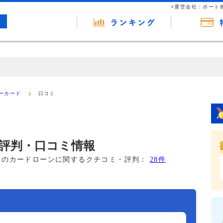
>運営会社：ポート
の広告（リンク）を含む場合があります。 これらの広告を経由して読者
るという収益モデルです。 ただし、特定の商品を根拠なくPRするもので
ーカード
口コミ
報提供を行っています。
評判・口コミ情報
このカードローンに関するクチコミ・評判：
28件