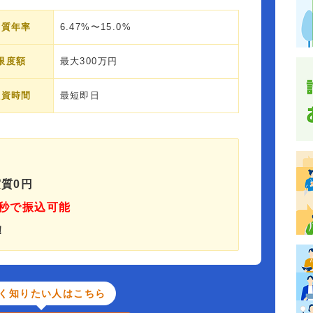
実質年率
6.47%〜15.0%
限度額
最大300万円
融資時間
最短即日
質0円
秒で振込可能
！
く知りたい人はこちら