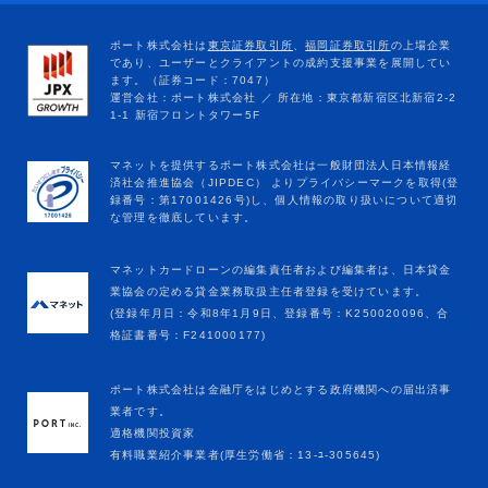
マネットカードローンの編集責任者および編集者は、日本貸金
業協会の定める貸金業務取扱主任者登録を受けています。
(登録年月日：令和8年1月9日、登録番号：K250020096、合
格証書番号：F241000177)
ポート株式会社は金融庁をはじめとする政府機関への届出済事
業者です。
適格機関投資家
有料職業紹介事業者(厚生労働省：13-ﾕ-305645)