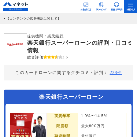
【コンテンツの広告表記に関して】
本コンテンツには、紹介している商品・商材の広告（リンク）を含む場合がありま
す。 これらの広告を経由して読者が企業ホームページを訪れ、成約が発生すると弊
社に対して企業から紹介報酬が支払われるという収益モデルです。 ただし、特定の
提供機関：
楽天銀行
商品を根拠なくPRするものではなく、当編集部の調査／ユーザーへの口コミ収集な
楽天銀行スーパーローンの評判・口コミ
どに基づき、公平性を担保した情報提供を行っています。
>提携企業一覧
情報
総合評価
3.6
このカードローンに関するクチコミ・評判：
228件
楽天銀行スーパーローン
実質年率
1.9%〜14.5%
限度額
最大800万円
融資時間
最短翌日