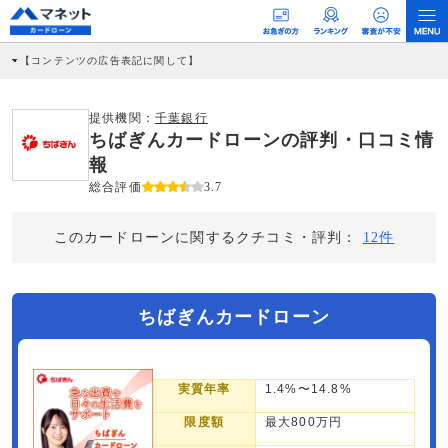
【コンテンツの広告表記に関して】
本コンテンツには、紹介している商品・商材の広告（リンク）を含む場合がありま
す。 これらの広告を経由して読者が企業ホームページを訪れ、成約が発生すると弊
社に対して企業から紹介報酬が支払われるという収益モデルです。 ただし、特定の
提供機関：
千葉銀行
商品を根拠なくPRするものではなく、当編集部の調査／ユーザーへの口コミ収集な
ちばぎんカードローンの評判・口コミ情
どに基づき、公平性を担保した情報提供を行っています。
>提携企業一覧
報
総合評価
3.7
このカードローンに関するクチコミ・評判：
12件
ちばぎんカードローン
実質年率
1.4%〜14.8%
限度額
最大800万円