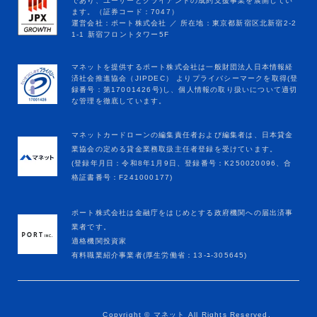
マネットカードローンの編集責任者および編集者は、日本貸金
業協会の定める貸金業務取扱主任者登録を受けています。
(登録年月日：令和8年1月9日、登録番号：K250020096、合
格証書番号：F241000177)
ポート株式会社は金融庁をはじめとする政府機関への届出済事
業者です。
適格機関投資家
有料職業紹介事業者(厚生労働省：13-ﾕ-305645)