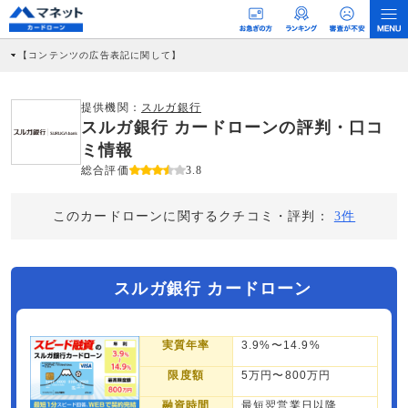
【コンテンツの広告表記に関して】
本コンテンツには、紹介している商品・商材の広告（リンク）を含む場合がありま
す。 これらの広告を経由して読者が企業ホームページを訪れ、成約が発生すると弊
社に対して企業から紹介報酬が支払われるという収益モデルです。 ただし、特定の
提供機関：
スルガ銀行
商品を根拠なくPRするものではなく、当編集部の調査／ユーザーへの口コミ収集な
スルガ銀行 カードローンの評判・口コ
どに基づき、公平性を担保した情報提供を行っています。
>提携企業一覧
ミ情報
総合評価
3.8
このカードローンに関するクチコミ・評判：
3件
スルガ銀行 カードローン
実質年率
3.9%〜14.9%
限度額
5万円〜800万円
融資時間
最短翌営業日以降