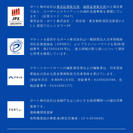
マネットカードローンの編集責任者および編集者は、日本貸金
業協会の定める貸金業務取扱主任者登録を受けています。
(登録年月日：令和8年1月9日、登録番号：K250020096、合
格証書番号：F241000177)
ポート株式会社は金融庁をはじめとする政府機関への届出済事
業者です。
適格機関投資家
有料職業紹介事業者(厚生労働省：13-ﾕ-305645)