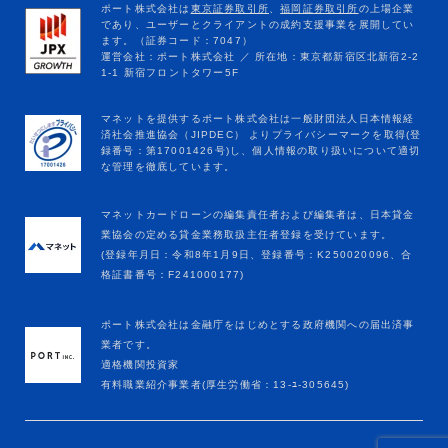
マネットカードローンの編集責任者および編集者は、日本貸金
業協会の定める貸金業務取扱主任者登録を受けています。
(登録年月日：令和8年1月9日、登録番号：K250020096、合
格証書番号：F241000177)
ポート株式会社は金融庁をはじめとする政府機関への届出済事
業者です。
適格機関投資家
有料職業紹介事業者(厚生労働省：13-ﾕ-305645)