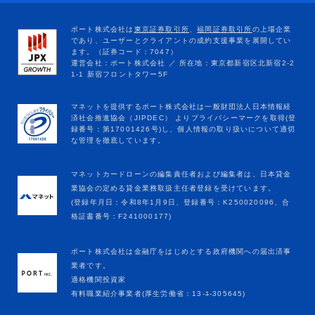
マネットカードローンの編集責任者および編集者は、日本貸金
業協会の定める貸金業務取扱主任者登録を受けています。
(登録年月日：令和8年1月9日、登録番号：K250020096、合
格証書番号：F241000177)
ポート株式会社は金融庁をはじめとする政府機関への届出済事
業者です。
適格機関投資家
有料職業紹介事業者(厚生労働省：13-ﾕ-305645)