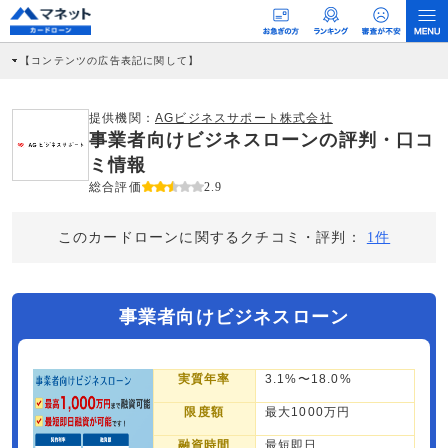
【コンテンツの広告表記に関して】
本コンテンツには、紹介している商品・商材の広告（リンク）を含む場合がありま
す。 これらの広告を経由して読者が企業ホームページを訪れ、成約が発生すると弊
社に対して企業から紹介報酬が支払われるという収益モデルです。 ただし、特定の
提供機関：
AGビジネスサポート株式会社
商品を根拠なくPRするものではなく、当編集部の調査／ユーザーへの口コミ収集な
事業者向けビジネスローンの評判・口コ
どに基づき、公平性を担保した情報提供を行っています。
>提携企業一覧
ミ情報
総合評価
2.9
このカードローンに関するクチコミ・評判：
1件
事業者向けビジネスローン
実質年率
3.1%〜18.0%
限度額
最大1000万円
融資時間
最短即日