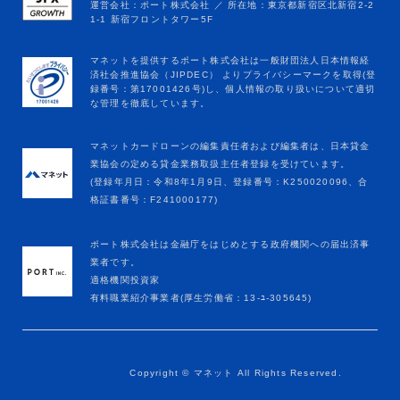
マネットカードローンの編集責任者および編集者は、日本貸金
業協会の定める貸金業務取扱主任者登録を受けています。
(登録年月日：令和8年1月9日、登録番号：K250020096、合
格証書番号：F241000177)
ポート株式会社は金融庁をはじめとする政府機関への届出済事
業者です。
適格機関投資家
有料職業紹介事業者(厚生労働省：13-ﾕ-305645)