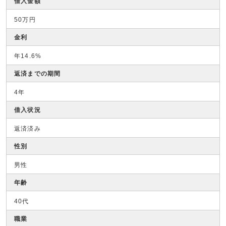
借入金額
50万円
金利
年14.6%
返済までの期間
4年
借入状況
返済済み
性別
男性
年齢
40代
職業