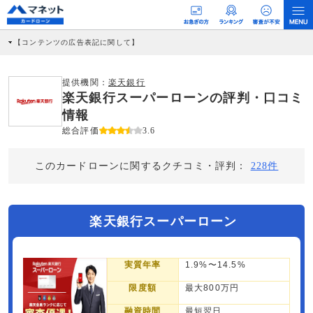
【コンテンツの広告表記に関して】
本コンテンツには、紹介している商品・商材の広告（リンク）を含む場合がありま
す。 これらの広告を経由して読者が企業ホームページを訪れ、成約が発生すると弊
社に対して企業から紹介報酬が支払われるという収益モデルです。 ただし、特定の
提供機関：
楽天銀行
商品を根拠なくPRするものではなく、当編集部の調査／ユーザーへの口コミ収集な
楽天銀行スーパーローンの評判・口コミ
どに基づき、公平性を担保した情報提供を行っています。
>提携企業一覧
情報
総合評価
3.6
このカードローンに関するクチコミ・評判：
228件
楽天銀行スーパーローン
実質年率
1.9%〜14.5%
限度額
最大800万円
融資時間
最短翌日