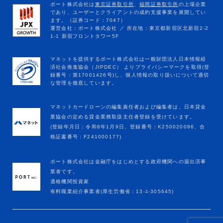
マネットカードローンの編集責任者および編集者は、日本貸金
業協会の定める貸金業務取扱主任者登録を受けています。
(登録年月日：令和8年1月9日、登録番号：K250020096、合
格証書番号：F241000177)
ポート株式会社は金融庁をはじめとする政府機関への届出済事
業者です。
適格機関投資家
有料職業紹介事業者(厚生労働省：13-ﾕ-305645)