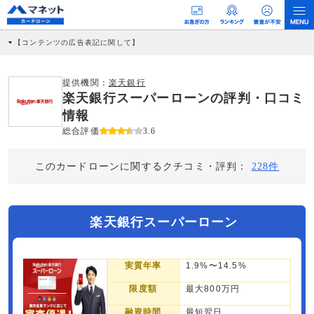
【コンテンツの広告表記に関して】
本コンテンツには、紹介している商品・商材の広告（リンク）を含む場合がありま
す。 これらの広告を経由して読者が企業ホームページを訪れ、成約が発生すると弊
社に対して企業から紹介報酬が支払われるという収益モデルです。 ただし、特定の
提供機関：
楽天銀行
商品を根拠なくPRするものではなく、当編集部の調査／ユーザーへの口コミ収集な
楽天銀行スーパーローンの評判・口コミ
どに基づき、公平性を担保した情報提供を行っています。
>提携企業一覧
情報
総合評価
3.6
このカードローンに関するクチコミ・評判：
228件
楽天銀行スーパーローン
実質年率
1.9%〜14.5%
限度額
最大800万円
融資時間
最短翌日