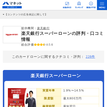
【コンテンツの広告表記に関して】
本コンテンツには、紹介している商品・商材の広告（リンク）を含む場合がありま
す。 これらの広告を経由して読者が企業ホームページを訪れ、成約が発生すると弊
社に対して企業から紹介報酬が支払われるという収益モデルです。 ただし、特定の
提供機関：
楽天銀行
商品を根拠なくPRするものではなく、当編集部の調査／ユーザーへの口コミ収集な
楽天銀行スーパーローンの評判・口コミ
どに基づき、公平性を担保した情報提供を行っています。
>提携企業一覧
情報
総合評価
3.6
このカードローンに関するクチコミ・評判：
228件
楽天銀行スーパーローン
実質年率
1.9%〜14.5%
限度額
最大800万円
融資時間
最短翌日