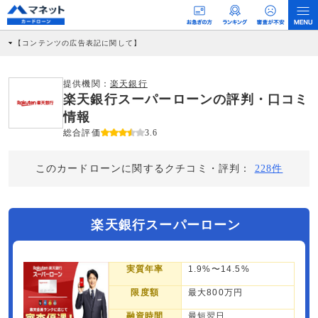
【コンテンツの広告表記に関して】
本コンテンツには、紹介している商品・商材の広告（リンク）を含む場合がありま
す。 これらの広告を経由して読者が企業ホームページを訪れ、成約が発生すると弊
社に対して企業から紹介報酬が支払われるという収益モデルです。 ただし、特定の
提供機関：
楽天銀行
商品を根拠なくPRするものではなく、当編集部の調査／ユーザーへの口コミ収集な
楽天銀行スーパーローンの評判・口コミ
どに基づき、公平性を担保した情報提供を行っています。
>提携企業一覧
情報
総合評価
3.6
このカードローンに関するクチコミ・評判：
228件
楽天銀行スーパーローン
実質年率
1.9%〜14.5%
限度額
最大800万円
融資時間
最短翌日