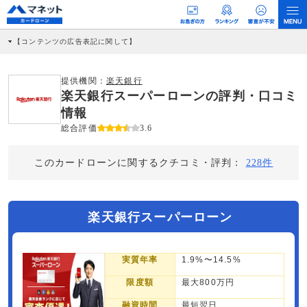
【コンテンツの広告表記に関して】
本コンテンツには、紹介している商品・商材の広告（リンク）を含む場合がありま
す。 これらの広告を経由して読者が企業ホームページを訪れ、成約が発生すると弊
社に対して企業から紹介報酬が支払われるという収益モデルです。 ただし、特定の
提供機関：
楽天銀行
商品を根拠なくPRするものではなく、当編集部の調査／ユーザーへの口コミ収集な
楽天銀行スーパーローンの評判・口コミ
どに基づき、公平性を担保した情報提供を行っています。
>提携企業一覧
情報
総合評価
3.6
このカードローンに関するクチコミ・評判：
228件
楽天銀行スーパーローン
実質年率
1.9%〜14.5%
限度額
最大800万円
融資時間
最短翌日