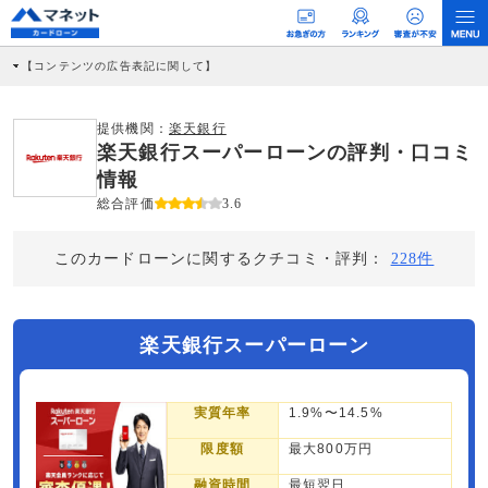
【コンテンツの広告表記に関して】
本コンテンツには、紹介している商品・商材の広告（リンク）を含む場合がありま
す。 これらの広告を経由して読者が企業ホームページを訪れ、成約が発生すると弊
社に対して企業から紹介報酬が支払われるという収益モデルです。 ただし、特定の
提供機関：
楽天銀行
商品を根拠なくPRするものではなく、当編集部の調査／ユーザーへの口コミ収集な
楽天銀行スーパーローンの評判・口コミ
どに基づき、公平性を担保した情報提供を行っています。
>提携企業一覧
情報
総合評価
3.6
このカードローンに関するクチコミ・評判：
228件
楽天銀行スーパーローン
実質年率
1.9%〜14.5%
限度額
最大800万円
融資時間
最短翌日