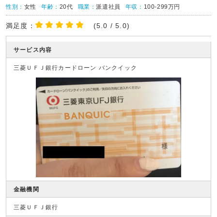
性別：
女性
年齢：
20代
職業：
派遣社員
年収：
100-299万円
満足度：
(5.0 / 5.0)
サービス内容
三菱ＵＦＪ銀行カードローン バンクイック
金融機関
三菱ＵＦＪ銀行