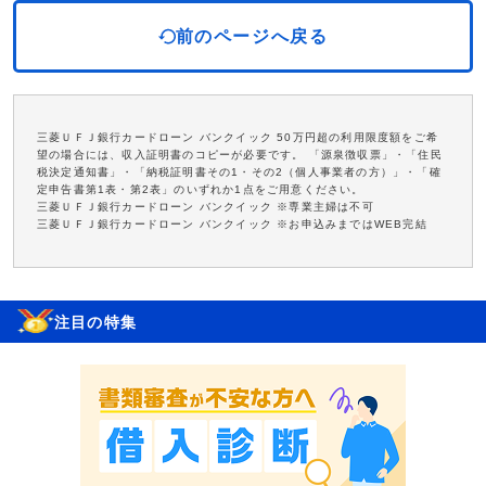
前のページへ戻る
三菱ＵＦＪ銀行カードローン バンクイック 50万円超の利用限度額をご希
望の場合には、収入証明書のコピーが必要です。 「源泉徴収票」・「住民
税決定通知書」・「納税証明書その1・その2（個人事業者の方）」・「確
定申告書第1表・第2表」のいずれか1点をご用意ください。
三菱ＵＦＪ銀行カードローン バンクイック ※専業主婦は不可
三菱ＵＦＪ銀行カードローン バンクイック ※お申込みまではWEB完結
注目の特集