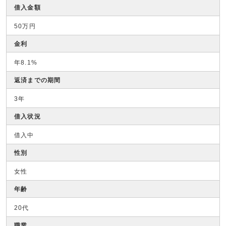
借入金額
50万円
金利
年8.1%
返済までの期間
3年
借入状況
借入中
性別
女性
年齢
20代
職業