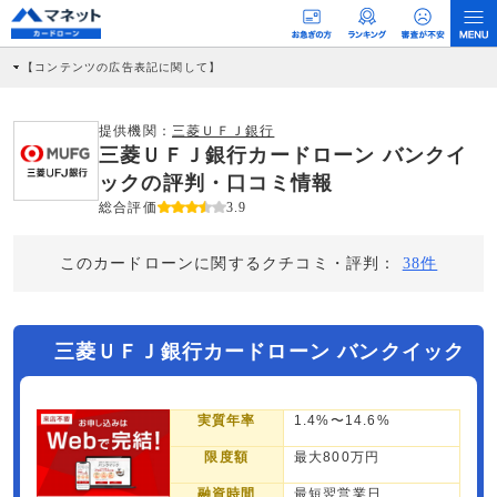
【コンテンツの広告表記に関して】
本コンテンツには、紹介している商品・商材の広告（リンク）を含む場合がありま
す。 これらの広告を経由して読者が企業ホームページを訪れ、成約が発生すると弊
社に対して企業から紹介報酬が支払われるという収益モデルです。 ただし、特定の
提供機関：
三菱ＵＦＪ銀行
商品を根拠なくPRするものではなく、当編集部の調査／ユーザーへの口コミ収集な
三菱ＵＦＪ銀行カードローン バンクイ
どに基づき、公平性を担保した情報提供を行っています。
>提携企業一覧
ックの評判・口コミ情報
総合評価
3.9
このカードローンに関するクチコミ・評判：
38件
三菱ＵＦＪ銀行カードローン バンクイック
実質年率
1.4%〜14.6%
限度額
最大800万円
融資時間
最短翌営業日