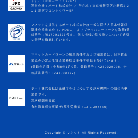
マネットカードローンの編集責任者および編集者は、日本貸金
業協会の定める貸金業務取扱主任者登録を受けています。
(登録年月日：令和8年1月9日、登録番号：K250020096、合
格証書番号：F241000177)
ポート株式会社は金融庁をはじめとする政府機関への届出済事
業者です。
適格機関投資家
有料職業紹介事業者(厚生労働省：13-ﾕ-305645)