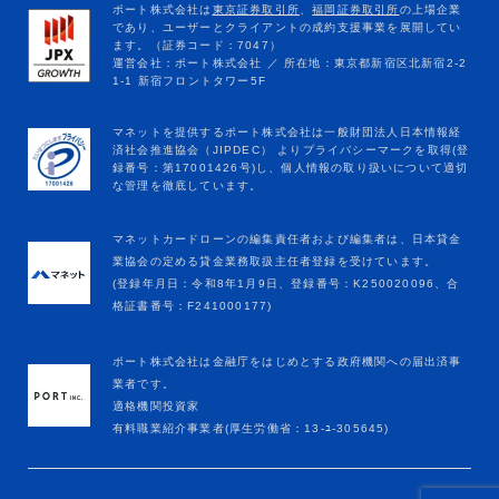
マネットカードローンの編集責任者および編集者は、日本貸金
業協会の定める貸金業務取扱主任者登録を受けています。
(登録年月日：令和8年1月9日、登録番号：K250020096、合
格証書番号：F241000177)
ポート株式会社は金融庁をはじめとする政府機関への届出済事
業者です。
適格機関投資家
有料職業紹介事業者(厚生労働省：13-ﾕ-305645)