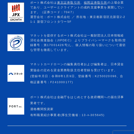
マネットカードローンの編集責任者および編集者は、日本貸金
業協会の定める貸金業務取扱主任者登録を受けています。
(登録年月日：令和8年1月9日、登録番号：K250020096、合
格証書番号：F241000177)
ポート株式会社は金融庁をはじめとする政府機関への届出済事
業者です。
適格機関投資家
有料職業紹介事業者(厚生労働省：13-ﾕ-305645)