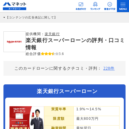
【コンテンツの広告表記に関して】
本コンテンツには、紹介している商品・商材の広告（リンク）を含む場合がありま
す。 これらの広告を経由して読者が企業ホームページを訪れ、成約が発生すると弊
社に対して企業から紹介報酬が支払われるという収益モデルです。 ただし、特定の
提供機関：
楽天銀行
商品を根拠なくPRするものではなく、当編集部の調査／ユーザーへの口コミ収集な
楽天銀行スーパーローンの評判・口コミ
どに基づき、公平性を担保した情報提供を行っています。
>提携企業一覧
情報
総合評価
3.6
このカードローンに関するクチコミ・評判：
228件
楽天銀行スーパーローン
実質年率
1.9%〜14.5%
限度額
最大800万円
融資時間
最短翌日