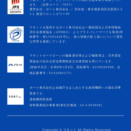
マネットカードローンの編集責任者および編集者は、日本貸金
業協会の定める貸金業務取扱主任者登録を受けています。
(登録年月日：令和8年1月9日、登録番号：K250020096、合
格証書番号：F241000177)
ポート株式会社は金融庁をはじめとする政府機関への届出済事
業者です。
適格機関投資家
有料職業紹介事業者(厚生労働省：13-ﾕ-305645)