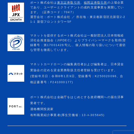
マネットカードローンの編集責任者および編集者は、日本貸金
業協会の定める貸金業務取扱主任者登録を受けています。
(登録年月日：令和8年1月9日、登録番号：K250020096、合
格証書番号：F241000177)
ポート株式会社は金融庁をはじめとする政府機関への届出済事
業者です。
適格機関投資家
有料職業紹介事業者(厚生労働省：13-ﾕ-305645)