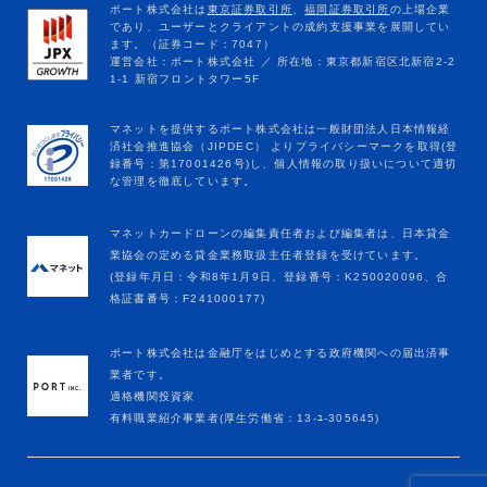
マネットカードローンの編集責任者および編集者は、日本貸金
業協会の定める貸金業務取扱主任者登録を受けています。
(登録年月日：令和8年1月9日、登録番号：K250020096、合
格証書番号：F241000177)
ポート株式会社は金融庁をはじめとする政府機関への届出済事
業者です。
適格機関投資家
有料職業紹介事業者(厚生労働省：13-ﾕ-305645)