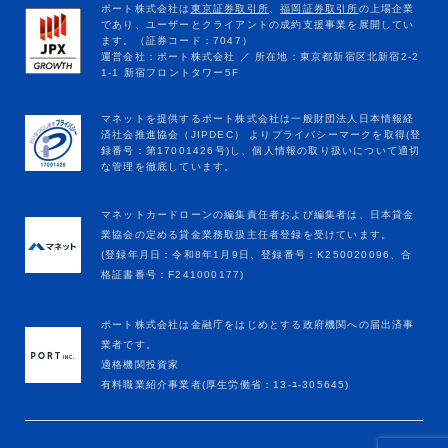
マネットカードローンの編集責任者および編集者は、日本貸金
業協会の定める貸金業務取扱主任者登録を受けています。
(登録年月日：令和8年1月9日、登録番号：K250020096、合
格証書番号：F241000177)
ポート株式会社は金融庁をはじめとする政府機関への届出済事
業者です。
適格機関投資家
有料職業紹介事業者(厚生労働省：13-ﾕ-305645)