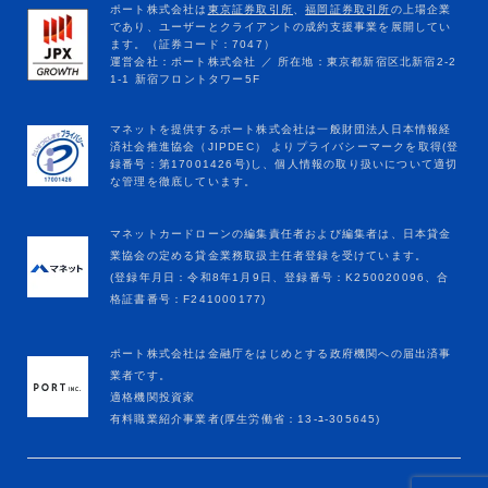
マネットカードローンの編集責任者および編集者は、日本貸金
業協会の定める貸金業務取扱主任者登録を受けています。
(登録年月日：令和8年1月9日、登録番号：K250020096、合
格証書番号：F241000177)
ポート株式会社は金融庁をはじめとする政府機関への届出済事
業者です。
適格機関投資家
有料職業紹介事業者(厚生労働省：13-ﾕ-305645)