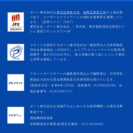
マネットカードローンの編集責任者および編集者は、日本貸金
業協会の定める貸金業務取扱主任者登録を受けています。
(登録年月日：令和8年1月9日、登録番号：K250020096、合
格証書番号：F241000177)
ポート株式会社は金融庁をはじめとする政府機関への届出済事
業者です。
適格機関投資家
有料職業紹介事業者(厚生労働省：13-ﾕ-305645)