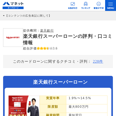
【コンテンツの広告表記に関して】
本コンテンツには、紹介している商品・商材の広告（リンク）を含む場合がありま
す。 これらの広告を経由して読者が企業ホームページを訪れ、成約が発生すると弊
社に対して企業から紹介報酬が支払われるという収益モデルです。 ただし、特定の
提供機関：
楽天銀行
商品を根拠なくPRするものではなく、当編集部の調査／ユーザーへの口コミ収集な
楽天銀行スーパーローンの評判・口コミ
どに基づき、公平性を担保した情報提供を行っています。
>提携企業一覧
情報
総合評価
3.6
このカードローンに関するクチコミ・評判：
228件
楽天銀行スーパーローン
実質年率
1.9%〜14.5%
限度額
最大800万円
融資時間
最短翌日