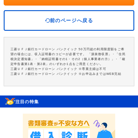
前のページへ戻る
三菱ＵＦＪ銀行カードローン バンクイック 50万円超の利用限度額をご希
望の場合には、収入証明書のコピーが必要です。 「源泉徴収票」・「住民
税決定通知書」・「納税証明書その1・その2（個人事業者の方）」・「確
定申告書第1表・第2表」のいずれか1点をご用意ください。
三菱ＵＦＪ銀行カードローン バンクイック ※専業主婦は不可
三菱ＵＦＪ銀行カードローン バンクイック ※お申込みまではWEB完結
注目の特集