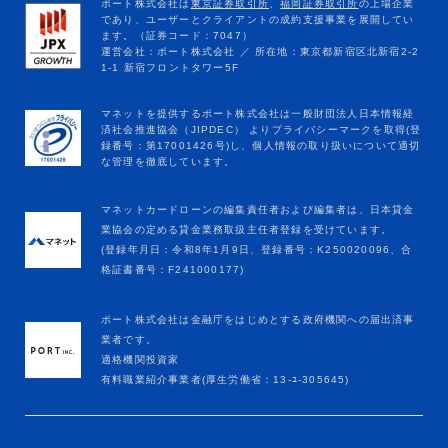
マネットカードローンの編集責任者および編集者は、日本貸金
業協会の定める貸金業務取扱主任者登録を受けています。
(登録年月日：令和8年1月9日、登録番号：K250020096、合
格証書番号：F241000177)
ポート株式会社は金融庁をはじめとする政府機関への届出済事
業者です。
適格機関投資家
有料職業紹介事業者(厚生労働省：13-ﾕ-305645)