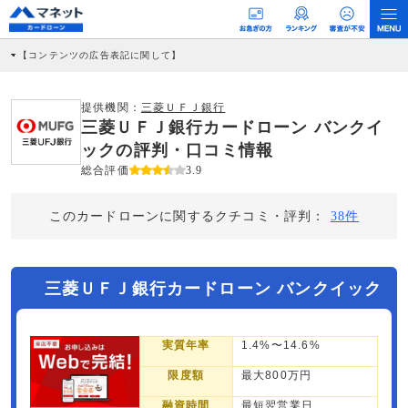
【コンテンツの広告表記に関して】
本コンテンツには、紹介している商品・商材の広告（リンク）を含む場合がありま
す。 これらの広告を経由して読者が企業ホームページを訪れ、成約が発生すると弊
社に対して企業から紹介報酬が支払われるという収益モデルです。 ただし、特定の
提供機関：
三菱ＵＦＪ銀行
商品を根拠なくPRするものではなく、当編集部の調査／ユーザーへの口コミ収集な
三菱ＵＦＪ銀行カードローン バンクイ
どに基づき、公平性を担保した情報提供を行っています。
>提携企業一覧
ックの評判・口コミ情報
総合評価
3.9
このカードローンに関するクチコミ・評判：
38件
三菱ＵＦＪ銀行カードローン バンクイック
実質年率
1.4%〜14.6%
限度額
最大800万円
融資時間
最短翌営業日