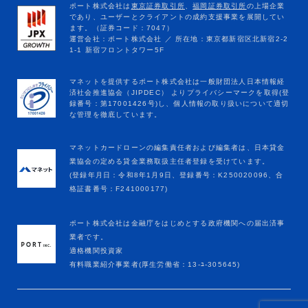
マネットカードローンの編集責任者および編集者は、日本貸金
業協会の定める貸金業務取扱主任者登録を受けています。
(登録年月日：令和8年1月9日、登録番号：K250020096、合
格証書番号：F241000177)
ポート株式会社は金融庁をはじめとする政府機関への届出済事
業者です。
適格機関投資家
有料職業紹介事業者(厚生労働省：13-ﾕ-305645)