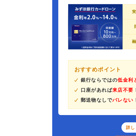
おすすめポイント
銀行ならではの
低金利
口座があれば
来店不要
郵送物なしで
バレない
詳し