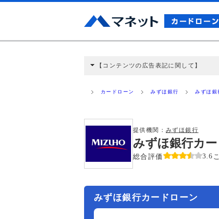
【コンテンツの広告表記に関して】
本コンテンツには、紹介している商品・商材
と弊社に対して企業から紹介報酬が支払われ
カードローン
みずほ銀行
みずほ銀
ミ収集などに基づき、公平性を担保した情
>提携企業一覧
提供機関：
みずほ銀行
みずほ銀行カー
総合評価
3.6
みずほ銀行カードローン