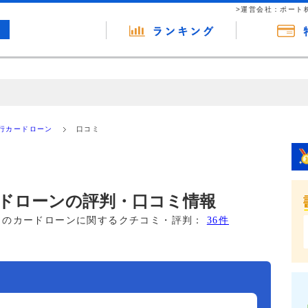
>運営会社：ポート
の広告（リンク）を含む場合があります。 これらの広告を経由して読者
るという収益モデルです。 ただし、特定の商品を根拠なくPRするもので
行カードローン
口コミ
報提供を行っています。
ドローンの評判・口コミ情報
このカードローンに関するクチコミ・評判：
36件