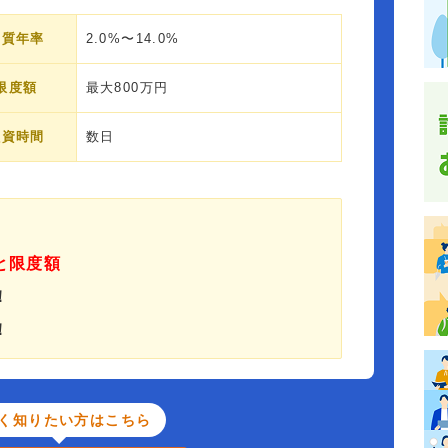
実質年率
2.0%〜14.0%
限度額
最大800万円
融資時間
数日
と限度額
！
！
く知りたい方はこちら