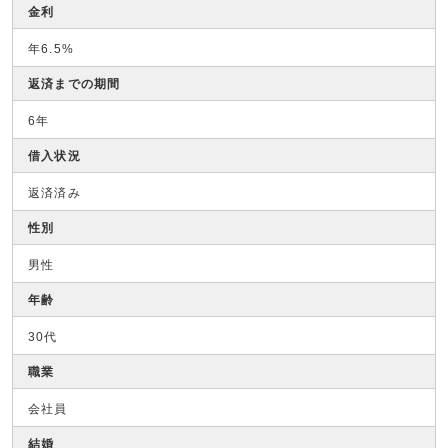
金利
年6.5%
返済までの期間
6年
借入状況
返済済み
性別
男性
年齢
30代
職業
会社員
結婚