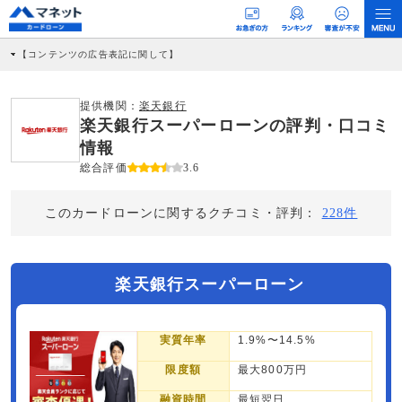
【コンテンツの広告表記に関して】
本コンテンツには、紹介している商品・商材の広告（リンク）を含む場合がありま
す。 これらの広告を経由して読者が企業ホームページを訪れ、成約が発生すると弊
社に対して企業から紹介報酬が支払われるという収益モデルです。 ただし、特定の
提供機関：
楽天銀行
商品を根拠なくPRするものではなく、当編集部の調査／ユーザーへの口コミ収集な
楽天銀行スーパーローンの評判・口コミ
どに基づき、公平性を担保した情報提供を行っています。
>提携企業一覧
情報
総合評価
3.6
このカードローンに関するクチコミ・評判：
228件
楽天銀行スーパーローン
実質年率
1.9%〜14.5%
限度額
最大800万円
融資時間
最短翌日