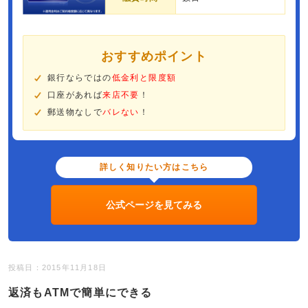
おすすめポイント
銀行ならではの
低金利と限度額
口座があれば
来店不要
！
郵送物なしで
バレない
！
詳しく知りたい方はこちら
公式ページを見てみる
投稿日：2015年11月18日
返済もATMで簡単にできる