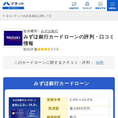
【コンテンツの広告表記に関して】
本コンテンツには、紹介している商品・商材の広告（リンク）を含む場合がありま
す。 これらの広告を経由して読者が企業ホームページを訪れ、成約が発生すると弊
社に対して企業から紹介報酬が支払われるという収益モデルです。 ただし、特定の
提供機関：
みずほ銀行
商品を根拠なくPRするものではなく、当編集部の調査／ユーザーへの口コミ収集な
みずほ銀行カードローンの評判・口コミ
どに基づき、公平性を担保した情報提供を行っています。
>提携企業一覧
情報
総合評価
3.6
このカードローンに関するクチコミ・評判：
36件
みずほ銀行カードローン
実質年率
2.0%〜14.0%
限度額
最大800万円
融資時間
数日