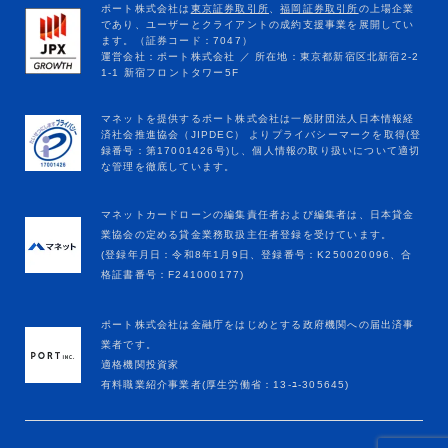
マネットカードローンの編集責任者および編集者は、日本貸金
業協会の定める貸金業務取扱主任者登録を受けています。
(登録年月日：令和8年1月9日、登録番号：K250020096、合
格証書番号：F241000177)
ポート株式会社は金融庁をはじめとする政府機関への届出済事
業者です。
適格機関投資家
有料職業紹介事業者(厚生労働省：13-ﾕ-305645)