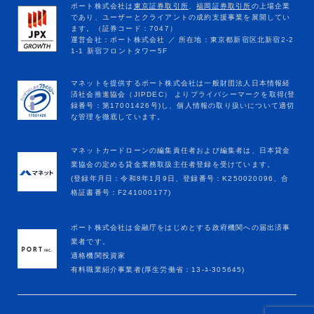
マネットカードローンの編集責任者および編集者は、日本貸金
業協会の定める貸金業務取扱主任者登録を受けています。
(登録年月日：令和8年1月9日、登録番号：K250020096、合
格証書番号：F241000177)
ポート株式会社は金融庁をはじめとする政府機関への届出済事
業者です。
適格機関投資家
有料職業紹介事業者(厚生労働省：13-ﾕ-305645)