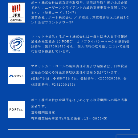
マネットカードローンの編集責任者および編集者は、日本貸金
業協会の定める貸金業務取扱主任者登録を受けています。
(登録年月日：令和8年1月9日、登録番号：K250020096、合
格証書番号：F241000177)
ポート株式会社は金融庁をはじめとする政府機関への届出済事
業者です。
適格機関投資家
有料職業紹介事業者(厚生労働省：13-ﾕ-305645)