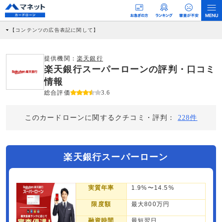
【コンテンツの広告表記に関して】
本コンテンツには、紹介している商品・商材の広告（リンク）を含む場合がありま
す。 これらの広告を経由して読者が企業ホームページを訪れ、成約が発生すると弊
社に対して企業から紹介報酬が支払われるという収益モデルです。 ただし、特定の
提供機関：
楽天銀行
商品を根拠なくPRするものではなく、当編集部の調査／ユーザーへの口コミ収集な
楽天銀行スーパーローンの評判・口コミ
どに基づき、公平性を担保した情報提供を行っています。
>提携企業一覧
情報
総合評価
3.6
このカードローンに関するクチコミ・評判：
228件
楽天銀行スーパーローン
実質年率
1.9%〜14.5%
限度額
最大800万円
融資時間
最短翌日