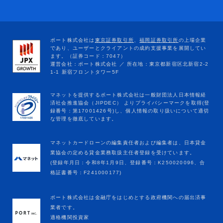
マネットカードローンの編集責任者および編集者は、日本貸金
業協会の定める貸金業務取扱主任者登録を受けています。
(登録年月日：令和8年1月9日、登録番号：K250020096、合
格証書番号：F241000177)
ポート株式会社は金融庁をはじめとする政府機関への届出済事
業者です。
適格機関投資家