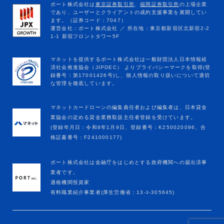
マネットカードローンの編集責任者および編集者は、日本貸金
業協会の定める貸金業務取扱主任者登録を受けています。
(登録年月日：令和8年1月9日、登録番号：K250020096、合
格証書番号：F241000177)
ポート株式会社は金融庁をはじめとする政府機関への届出済事
業者です。
適格機関投資家
有料職業紹介事業者(厚生労働省：13-ﾕ-305645)