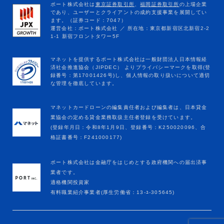
マネットカードローンの編集責任者および編集者は、日本貸金
業協会の定める貸金業務取扱主任者登録を受けています。
(登録年月日：令和8年1月9日、登録番号：K250020096、合
格証書番号：F241000177)
ポート株式会社は金融庁をはじめとする政府機関への届出済事
業者です。
適格機関投資家
有料職業紹介事業者(厚生労働省：13-ﾕ-305645)