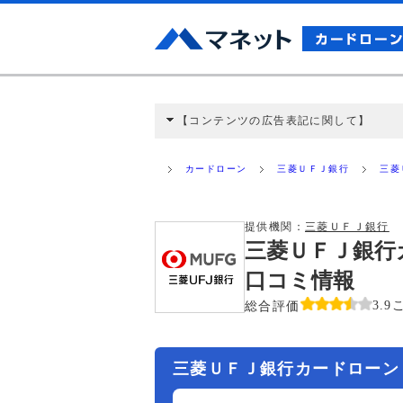
【コンテンツの広告表記に関して】
本コンテンツには、紹介している商品・商材
と弊社に対して企業から紹介報酬が支払われ
カードローン
三菱ＵＦＪ銀行
三菱
ミ収集などに基づき、公平性を担保した情
>提携企業一覧
提供機関：
三菱ＵＦＪ銀行
三菱ＵＦＪ銀行
口コミ情報
総合評価
3.9
三菱ＵＦＪ銀行カードローン