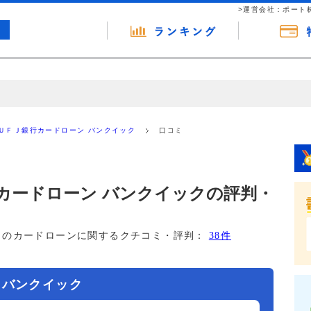
>運営会社：ポート
の広告（リンク）を含む場合があります。 これらの広告を経由して読者
るという収益モデルです。 ただし、特定の商品を根拠なくPRするもので
ＵＦＪ銀行カードローン バンクイック
口コミ
報提供を行っています。
カードローン バンクイックの評判・
このカードローンに関するクチコミ・評判：
38件
 バンクイック