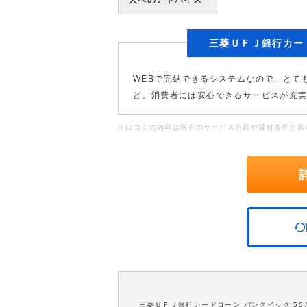
人へのアドバイス
三菱ＵＦＪ銀行カー
WEBで完結できるシステムなので、とて
ど、消費者には安心できるサービスが充
※口コミの内容は現在のサービス内容や貸付条件と異
三菱ＵＦＪ銀行カードローン バンクイック 5