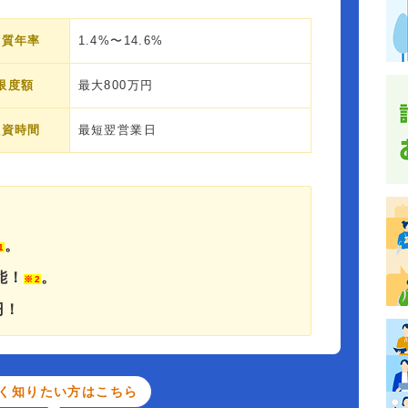
実質年率
1.4%〜14.6%
限度額
最大800万円
融資時間
最短翌営業日
。
1
能！
。
※2
円！
く知りたい方はこちら