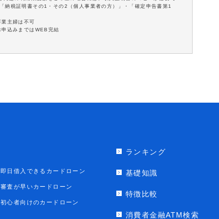
「納税証明書その1・その2（個人事業者の方）」・「確定申告書第1
専業主婦は不可
お申込みまではWEB完結
ランキング
即日借入できるカードローン
基礎知識
審査が早いカードローン
特徴比較
初心者向けのカードローン
消費者金融ATM検索