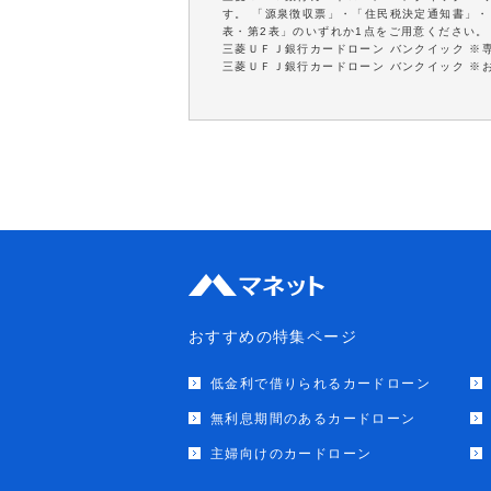
す。 「源泉徴収票」・「住民税決定通知書」・
表・第2表」のいずれか1点をご用意ください。
三菱ＵＦＪ銀行カードローン バンクイック ※
三菱ＵＦＪ銀行カードローン バンクイック ※
おすすめの特集ページ
低金利で借りられるカードローン
無利息期間のあるカードローン
主婦向けのカードローン