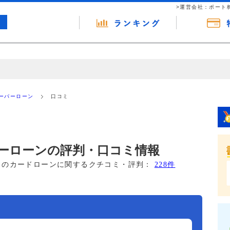
>運営会社：ポート
の広告（リンク）を含む場合があります。 これらの広告を経由して読者
るという収益モデルです。 ただし、特定の商品を根拠なくPRするもので
ーパーローン
口コミ
報提供を行っています。
ーローンの評判・口コミ情報
このカードローンに関するクチコミ・評判：
228件