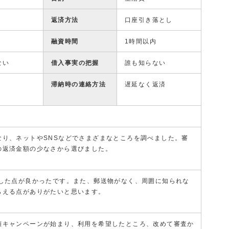
返済方法
口座引き落とし
融資時間
1時間以内
ない
借入事実の把握
誰も知らない
滞納時の連絡方法
遅延なく返済
なり、ネットやSNSなどでさまざまなところを調べました。審
の返済金額の少なさから選びました。
結した点が良かったです。また、郵送物がなく、周囲に知られな
らえる点がありがたいと思います。
額キャンペーンが始まり、利用を希望したところ、改めて審査か