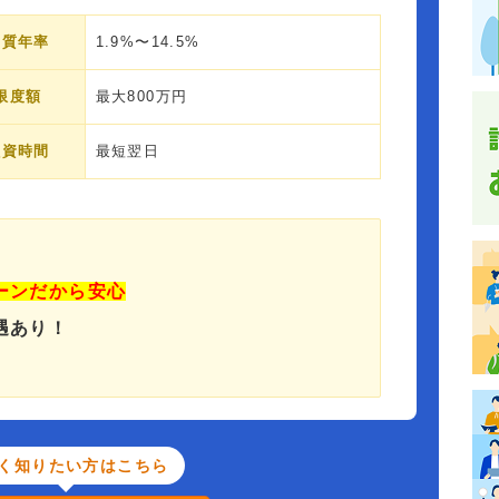
実質年率
1.9%〜14.5%
限度額
最大800万円
融資時間
最短翌日
ーンだから安心
遇あり！
く知りたい方はこちら