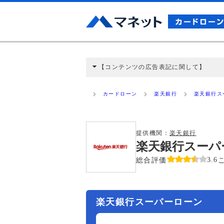
【コンテンツの広告表記に関して】
本コンテンツには、紹介している商品・商材
と弊社に対して企業から紹介報酬が支払われ
カードローン
楽天銀行
楽天銀行ス
ミ収集などに基づき、公平性を担保した情
>提携企業一覧
提供機関：
楽天銀行
楽天銀行スーパ
総合評価
3.6
楽天銀行スーパーローン