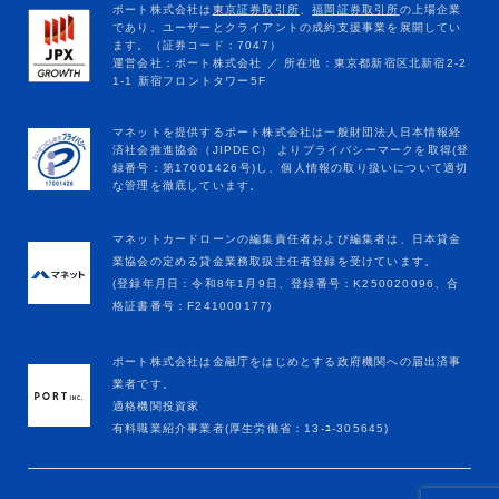
マネットカードローンの編集責任者および編集者は、日本貸金
業協会の定める貸金業務取扱主任者登録を受けています。
(登録年月日：令和8年1月9日、登録番号：K250020096、合
格証書番号：F241000177)
ポート株式会社は金融庁をはじめとする政府機関への届出済事
業者です。
適格機関投資家
有料職業紹介事業者(厚生労働省：13-ﾕ-305645)