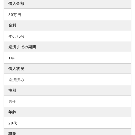
借入金額
30万円
金利
年6.75%
返済までの期間
1年
借入状況
返済済み
性別
男性
年齢
20代
職業