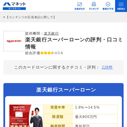
【コンテンツの広告表記に関して】
本コンテンツには、紹介している商品・商材の広告（リンク）を含む場合がありま
す。 これらの広告を経由して読者が企業ホームページを訪れ、成約が発生すると弊
社に対して企業から紹介報酬が支払われるという収益モデルです。 ただし、特定の
提供機関：
楽天銀行
商品を根拠なくPRするものではなく、当編集部の調査／ユーザーへの口コミ収集な
楽天銀行スーパーローンの評判・口コミ
どに基づき、公平性を担保した情報提供を行っています。
>提携企業一覧
情報
総合評価
3.6
このカードローンに関するクチコミ・評判：
228件
楽天銀行スーパーローン
実質年率
1.9%〜14.5%
限度額
最大800万円
融資時間
最短翌日