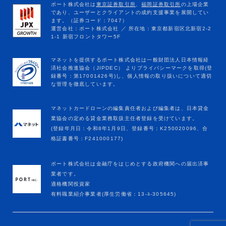
マネットカードローンの編集責任者および編集者は、日本貸金
業協会の定める貸金業務取扱主任者登録を受けています。
(登録年月日：令和8年1月9日、登録番号：K250020096、合
格証書番号：F241000177)
ポート株式会社は金融庁をはじめとする政府機関への届出済事
業者です。
適格機関投資家
有料職業紹介事業者(厚生労働省：13-ﾕ-305645)