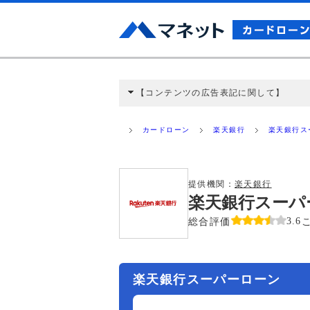
【コンテンツの広告表記に関して】
本コンテンツには、紹介している商品・商材
と弊社に対して企業から紹介報酬が支払われ
カードローン
楽天銀行
楽天銀行ス
ミ収集などに基づき、公平性を担保した情
>提携企業一覧
提供機関：
楽天銀行
楽天銀行スーパ
総合評価
3.6
楽天銀行スーパーローン