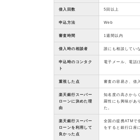
借入回数
5回以上
申込方法
Web
審査時間
1週間以内
借入時の相談者
誰にも相談してい
申込時のコンタク
電子メール、電話(
ト
重視した点
審査の容易さ、借
楽天銀行スーパー
知名度の高さから
ローンに決めた理
羅性にも興味があ
由
た。
楽天銀行スーパー
全国の提携ATM
ローンを利用して
をすると銀行口座
良かった点