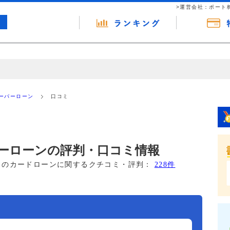
>運営会社：ポート
の広告（リンク）を含む場合があります。 これらの広告を経由して読者
るという収益モデルです。 ただし、特定の商品を根拠なくPRするもので
ーパーローン
口コミ
報提供を行っています。
ーローンの評判・口コミ情報
このカードローンに関するクチコミ・評判：
228件