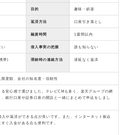
目的
趣味・娯楽
返済方法
口座引き落とし
融資時間
1週間以内
ない
借入事実の把握
誰も知らない
携帯)
滞納時の連絡方法
遅延なく返済
入限度額、会社の知名度・信頼性
くる安心感で選びました。テレビCMも多く、楽天グループの網
り、銀行口座や証券口座の開設と一緒にまとめて申込をしまし
で借入や返済ができる点が良いです。また、インターネット振込
にすぐ入金がある点も便利です。