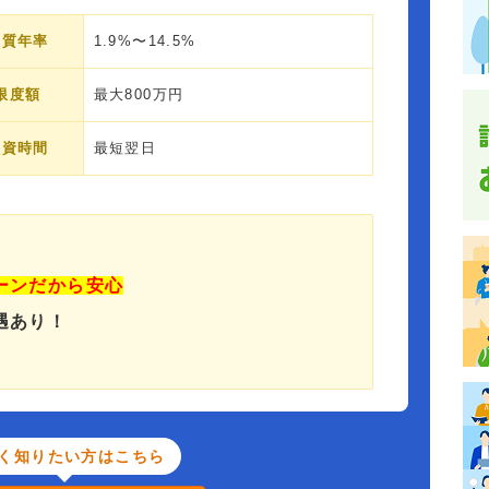
実質年率
1.9%〜14.5%
限度額
最大800万円
融資時間
最短翌日
ーンだから安心
遇あり！
く知りたい方はこちら