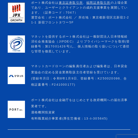
マネットカードローンの編集責任者および編集者は、日本貸金
業協会の定める貸金業務取扱主任者登録を受けています。
(登録年月日：令和8年1月9日、登録番号：K250020096、合
格証書番号：F241000177)
ポート株式会社は金融庁をはじめとする政府機関への届出済事
業者です。
適格機関投資家
有料職業紹介事業者(厚生労働省：13-ﾕ-305645)