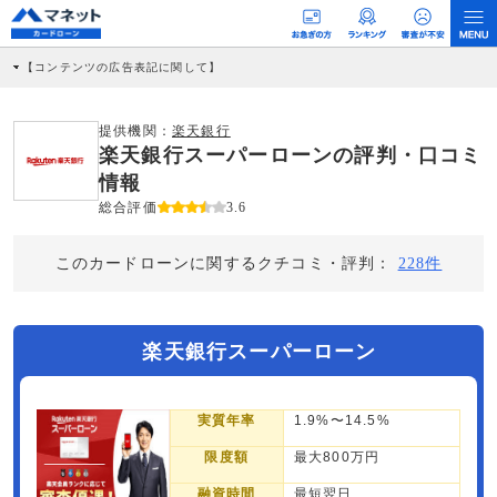
【コンテンツの広告表記に関して】
本コンテンツには、紹介している商品・商材の広告（リンク）を含む場合がありま
す。 これらの広告を経由して読者が企業ホームページを訪れ、成約が発生すると弊
社に対して企業から紹介報酬が支払われるという収益モデルです。 ただし、特定の
提供機関：
楽天銀行
商品を根拠なくPRするものではなく、当編集部の調査／ユーザーへの口コミ収集な
楽天銀行スーパーローンの評判・口コミ
どに基づき、公平性を担保した情報提供を行っています。
>提携企業一覧
情報
総合評価
3.6
このカードローンに関するクチコミ・評判：
228件
楽天銀行スーパーローン
実質年率
1.9%〜14.5%
限度額
最大800万円
融資時間
最短翌日