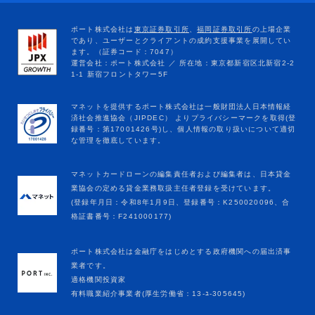
マネットカードローンの編集責任者および編集者は、日本貸金
業協会の定める貸金業務取扱主任者登録を受けています。
(登録年月日：令和8年1月9日、登録番号：K250020096、合
格証書番号：F241000177)
ポート株式会社は金融庁をはじめとする政府機関への届出済事
業者です。
適格機関投資家
有料職業紹介事業者(厚生労働省：13-ﾕ-305645)