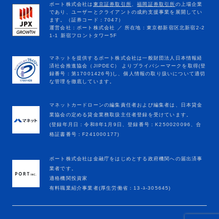
マネットカードローンの編集責任者および編集者は、日本貸金
業協会の定める貸金業務取扱主任者登録を受けています。
(登録年月日：令和8年1月9日、登録番号：K250020096、合
格証書番号：F241000177)
ポート株式会社は金融庁をはじめとする政府機関への届出済事
業者です。
適格機関投資家
有料職業紹介事業者(厚生労働省：13-ﾕ-305645)