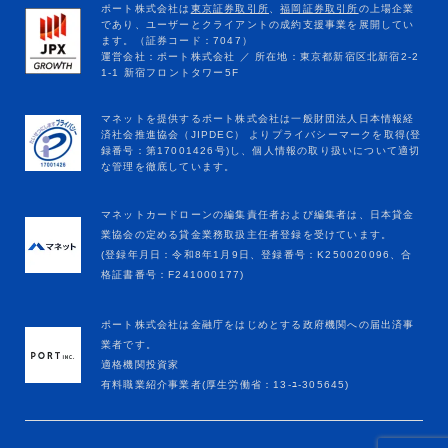
マネットカードローンの編集責任者および編集者は、日本貸金
業協会の定める貸金業務取扱主任者登録を受けています。
(登録年月日：令和8年1月9日、登録番号：K250020096、合
格証書番号：F241000177)
ポート株式会社は金融庁をはじめとする政府機関への届出済事
業者です。
適格機関投資家
有料職業紹介事業者(厚生労働省：13-ﾕ-305645)