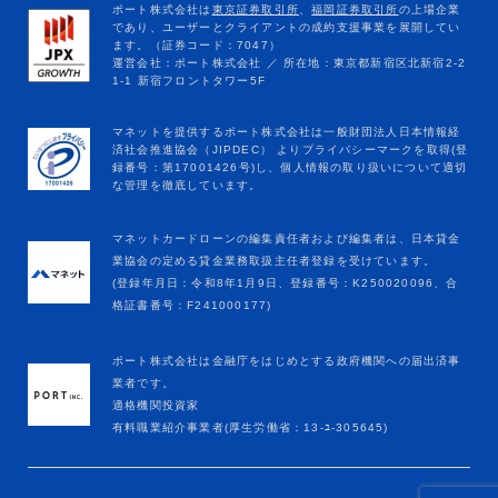
マネットカードローンの編集責任者および編集者は、日本貸金
業協会の定める貸金業務取扱主任者登録を受けています。
(登録年月日：令和8年1月9日、登録番号：K250020096、合
格証書番号：F241000177)
ポート株式会社は金融庁をはじめとする政府機関への届出済事
業者です。
適格機関投資家
有料職業紹介事業者(厚生労働省：13-ﾕ-305645)