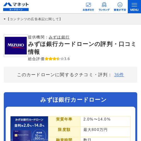
【コンテンツの広告表記に関して】
本コンテンツには、紹介している商品・商材の広告（リンク）を含む場合がありま
す。 これらの広告を経由して読者が企業ホームページを訪れ、成約が発生すると弊
社に対して企業から紹介報酬が支払われるという収益モデルです。 ただし、特定の
提供機関：
みずほ銀行
商品を根拠なくPRするものではなく、当編集部の調査／ユーザーへの口コミ収集な
みずほ銀行カードローンの評判・口コミ
どに基づき、公平性を担保した情報提供を行っています。
>提携企業一覧
情報
総合評価
3.6
このカードローンに関するクチコミ・評判：
36件
みずほ銀行カードローン
実質年率
2.0%〜14.0%
限度額
最大800万円
融資時間
数日